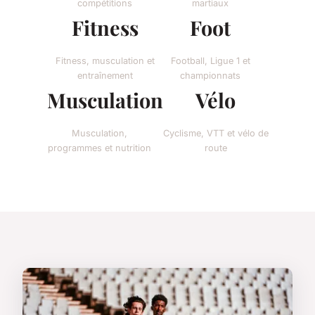
compétitions
martiaux
Fitness
Foot
Fitness, musculation et
Football, Ligue 1 et
entraînement
championnats
Musculation
Vélo
Musculation,
Cyclisme, VTT et vélo de
programmes et nutrition
route