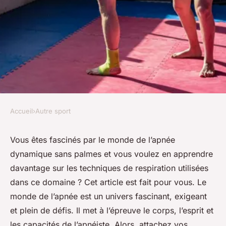
Accueil
›
Autre sport
AUTRE SPORT
Techniques de respiration
Vous êtes fascinés par le monde de l’apnée
dynamique sans palmes et vous voulez en apprendre
pour l'apnée dynamique sans
davantage sur les techniques de respiration utilisées
palmes
dans ce domaine ? Cet article est fait pour vous. Le
monde de l’apnée est un univers fascinant, exigeant
Timéo
•
1 septembre 2024
•
3 min de lecture
et plein de défis. Il met à l’épreuve le corps, l’esprit et
les capacités de l’apnéiste. Alors, attachez vos