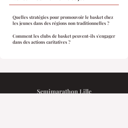
Quelles stratégies pour promouvoir le basket chez
les jeunes dans des régions non traditionnelles ?
Comment les clubs de basket peuvent-ils s'engager
dans des actions caritatives ?
Semimarathon Lille
Mentions légales
Contact
© 2026 Semimarathon Lille. Tous droits réservés.