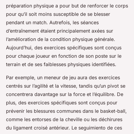
préparation physique a pour but de renforcer le corps
pour qu’il soit moins susceptible de se blesser
pendant un match. Autrefois, les séances
d’entraînement étaient principalement axées sur
l’amélioration de la condition physique générale.
Aujourd’hui, des exercices spécifiques sont conçus
pour chaque joueur en fonction de son poste sur le
terrain et de ses faiblesses physiques identifiées.
Par exemple, un meneur de jeu aura des exercices
centrés sur l’agilité et la vitesse, tandis qu’un pivot se
concentrera davantage sur la force et l’équilibre. De
plus, des exercices spécifiques sont conçus pour
prévenir les blessures communes dans le basket-ball,
comme les entorses de la cheville ou les déchirures
du ligament croisé antérieur. Le
seguimiento
de ces