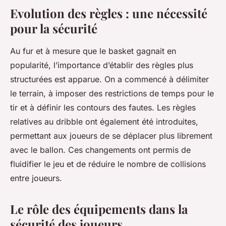
Evolution des règles : une nécessité
pour la sécurité
Au fur et à mesure que le basket gagnait en
popularité, l’importance d’établir des règles plus
structurées est apparue. On a commencé à délimiter
le terrain, à imposer des restrictions de temps pour le
tir et à définir les contours des fautes. Les règles
relatives au
dribble
ont également été introduites,
permettant aux joueurs de se déplacer plus librement
avec le ballon. Ces changements ont permis de
fluidifier le jeu et de réduire le nombre de collisions
entre joueurs.
Le rôle des équipements dans la
sécurité des joueurs