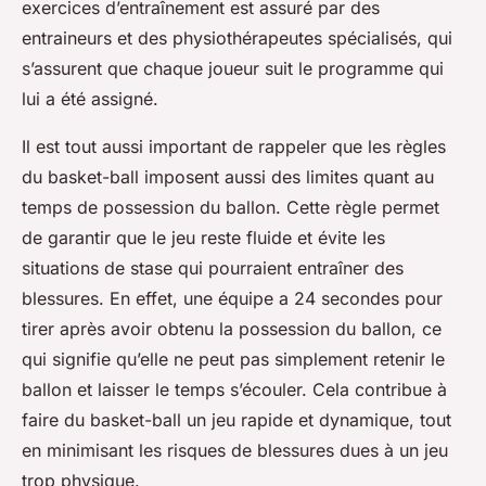
exercices d’entraînement est assuré par des
entraineurs et des physiothérapeutes spécialisés, qui
s’assurent que chaque joueur suit le programme qui
lui a été assigné.
Il est tout aussi important de rappeler que les règles
du basket-ball imposent aussi des limites quant au
temps de possession du ballon. Cette règle permet
de garantir que le jeu reste fluide et évite les
situations de stase qui pourraient entraîner des
blessures. En effet, une équipe a 24 secondes pour
tirer après avoir obtenu la possession du ballon, ce
qui signifie qu’elle ne peut pas simplement retenir le
ballon et laisser le temps s’écouler. Cela contribue à
faire du basket-ball un jeu rapide et dynamique, tout
en minimisant les risques de blessures dues à un jeu
trop physique.