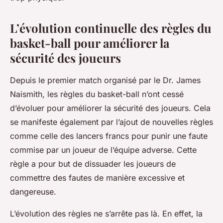
L’évolution continuelle des règles du
basket-ball pour améliorer la
sécurité des joueurs
Depuis le premier match organisé par le Dr. James
Naismith, les règles du basket-ball n’ont cessé
d’évoluer pour améliorer la sécurité des joueurs. Cela
se manifeste également par l’ajout de nouvelles règles
comme celle des lancers francs pour punir une faute
commise par un joueur de l’équipe adverse. Cette
règle a pour but de dissuader les joueurs de
commettre des fautes de manière excessive et
dangereuse.
L’évolution des règles ne s’arrête pas là. En effet, la