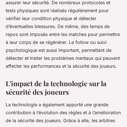
assurer leur sécurité. De nombreux protocoles et
tests physiques sont réalisés régulièrement pour
vérifier leur condition physique et détecter
d’éventuelles blessures. De même, des temps de
repos sont imposés entre les matches pour permettre
à leur corps de se régénérer. Le
follow
ou suivi
psychologique est aussi important, permettant de
détecter et traiter les problèmes mentaux qui peuvent
affecter les performances et la sécurité des joueurs.
L’impact de la technologie sur la
sécurité des joueurs
La technologie a également apporté une grande
contribution à l’évolution des règles et à l’amélioration
de la sécurité des joueurs. Grâce à elle, les arbitres