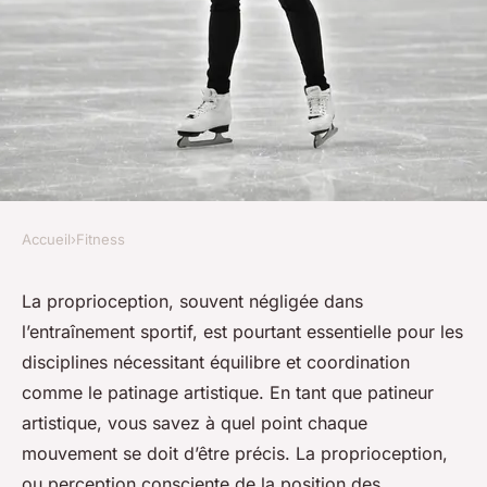
Accueil
›
Fitness
FITNESS
Quels exercices de
La
proprioception
, souvent négligée dans
l’entraînement sportif, est pourtant essentielle pour les
proprioception sont
disciplines nécessitant équilibre et coordination
recommandés pour les
comme le patinage artistique. En tant que patineur
patineurs artistiques?
artistique, vous savez à quel point chaque
mouvement se doit d’être précis. La proprioception,
Timéo
•
9 septembre 2024
•
6 min de lecture
ou perception consciente de la position des