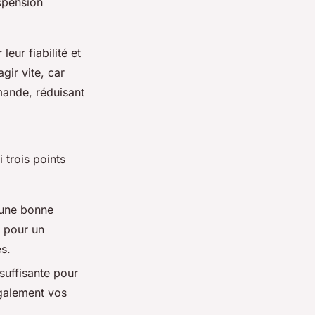
spension
eur fiabilité et
gir vite, car
mande, réduisant
 trois points
 une bonne
z pour un
s.
suffisante pour
également vos