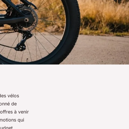
des vélos
ionné de
offres à venir
omotions qui
budget.