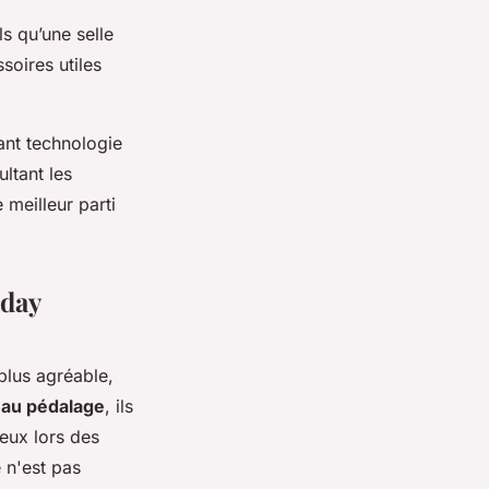
s qu’une selle
soires utiles
ant technologie
ltant les
 meilleur parti
iday
plus agréable,
 au pédalage
, ils
ieux lors des
 n'est pas