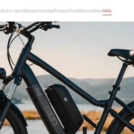
u
Autre sport
Basket
Combat
Fitness
Foot
Musculation
Vélo