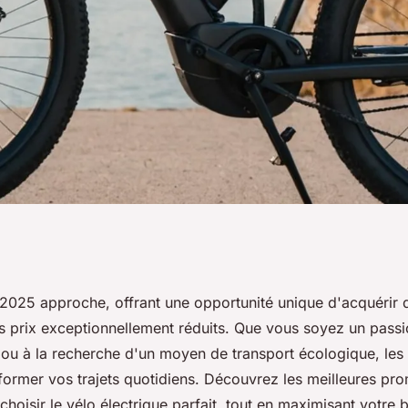
s de vélos
 2025 approche, offrant une opportunité unique d'acquérir 
es prix exceptionnellement réduits. Que vous soyez un pass
black friday 2025
ou à la recherche d'un moyen de transport écologique, les 
former vos trajets quotidiens. Découvrez les meilleures pr
choisir le vélo électrique parfait, tout en maximisant votre 