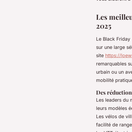
Timéo
•
8 mars 2025
•
6 min de lecture
Les meilleu
2025
Le Black Friday
sur une large sé
site
https://loew
remarquables su
urbain ou un ave
mobilité pratiqu
Des réductions
Les leaders du m
leurs modèles é
Les vélos de vil
facilité de rang