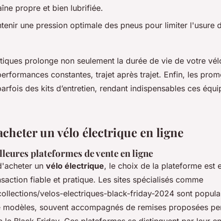
îne propre et bien lubrifiée.
ntenir une pression optimale des pneus pour limiter l'usure d
tiques prolonge non seulement la durée de vie de votre vélo
rformances constantes, trajet après trajet. Enfin, les prom
parfois des kits d’entretien, rendant indispensables ces équ
heter un vélo électrique en ligne
leures plateformes de vente en ligne
 d'acheter un
vélo électrique
, le choix de la plateforme est 
nsaction fiable et pratique. Les sites spécialisés comme
/collections/velos-electriques-black-friday-2024 sont popula
 modèles, souvent accompagnés de remises proposées pen
le Black Friday. Ces plateformes se distinguent par leur 