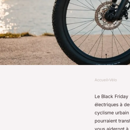
Accueil
›
Vélo
VÉLO
Les meilleures offre
Le Black Friday
électriques à d
électriques pour le 
cyclisme urbain 
pourraient trans
vous aideront à 