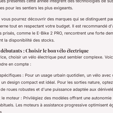
ques présentés cette année intègrent des technologies de su
es pour les sentiers les plus exigeants.
 vous pourrez découvrir des marques qui se distinguent par l
rne tout en respectant votre budget. Il est recommandé d'a
s prisés, comme le E-Bike 2 PRO, rencontrent une forte de
 la disponibilité des stocks.
débutants : Choisir le bon vélo électrique
ice, choisir un vélo électrique peut sembler complexe. Voici
endre en compte :
spécifiques : Pour un usage urbain quotidien, un vélo avec
 un design compact est idéal. Pour les sorties nature, opte
de roues robustes et d'une puissance adaptée aux dénivelé
t le moteur : Privilégiez des modèles offrant une autonomie 
habituels. Les moteurs à assistance progressive optimisent 
s.