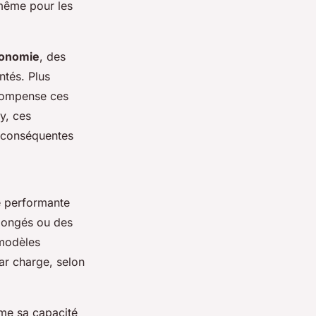
 même pour les
rgonomie
, des
ntés. Plus
 compense ces
y, ces
s conséquentes
ie performante
olongés ou des
modèles
ar charge, selon
mme sa capacité